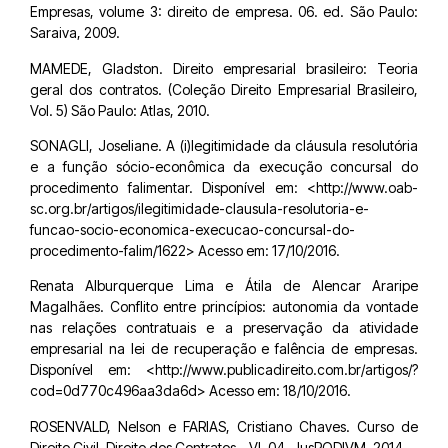
Empresas, volume 3: direito de empresa. 06. ed. São Paulo:
Saraiva, 2009.
MAMEDE, Gladston. Direito empresarial brasileiro: Teoria
geral dos contratos. (Coleção Direito Empresarial Brasileiro,
Vol. 5) São Paulo: Atlas, 2010.
SONAGLI, Joseliane. A (i)legitimidade da cláusula resolutória
e a função sócio-econômica da execução concursal do
procedimento falimentar. Disponível em: <http://www.oab-
sc.org.br/artigos/ilegitimidade-clausula-resolutoria-e-
funcao-socio-economica-execucao-concursal-do-
procedimento-falim/1622> Acesso em: 17/10/2016.
Renata Alburquerque Lima e Átila de Alencar Araripe
Magalhães. Conflito entre princípios: autonomia da vontade
nas relações contratuais e a preservação da atividade
empresarial na lei de recuperação e falência de empresas.
Disponível em: <http://www.publicadireito.com.br/artigos/?
cod=0d770c496aa3da6d> Acesso em: 18/10/2016.
ROSENVALD, Nelson e FARIAS, Cristiano Chaves. Curso de
Direito Civil. Direito dos Contratos – Vl. 04. JusPODIVM. 2014.