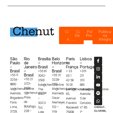
Código
Canal de
Política de
Política
de
Denúncias
Privacidade
na
ética
íntegra
São
Rio
Brasília
Belo
Paris
Lisboa
Paulo
de
–
Horizonte
–
–
-
Janeiro
Brasil
–
França
Portugal
Brasil
–
Brasil
+55 61
+ 33
+351
Brasil
+55 11
+55 31
3042-
(0) 1
211
+55 21
3254-
3228-
3500
42 56
313
3721-
9800
1150
bsb@chenut.online
14 00
660
2650
sp@chenut.online
bh@chenut.online
The
paris@chenut.online
lisboa@chenut.online
rj@chenut.online
Avenida
Alameda
Brain
63,
Avenida
Praia
Brigadeiro
Oscar
–
avenue
5 de
de
Faria
Niemeyer,
SGCV
Franklin
Outubro,
Botafogo,
Lima,
132 –
Sul,
Roosevelt
n° 85
CHENUT,
228 –
OLIVEIRA,
3729,
Vila
Lote
75008
1°