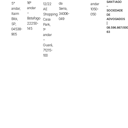
SANTIAGO
16º
5°
da
12/22
andar
–
andar
andar,
Serra,
AE
1050-
SOCIEDADE
–
Itaim
34006-
Shopping
050
DE
Botafogo
Bibi,
049
Casa
ADVOGADOS
22250-
|
SP,
Park,
08.596.867/000
145
04538-
1º
63
905
andar
–
Guará,
71215-
100