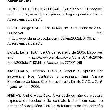
REFERÊNCIAS:
CONSELHO DE JUSTIÇA FEDERAL. Enunciado 436. Disponível
em: <http://www.cjf.jus.br/enunciados/pesquisa/resultado>
Acesso em: 26/09/2016.
BRASIL. Código Civil – Lei nº 10.406, de 10 de janeiro de 2002.
Disponível em:
<http://www.planalto.gov.br/ccivil_03/leis/2002/L10406.htm>
Acesso em: 22/09/2016.
BRASIL. Lei nº 11.101, de 09 de fevereiro de 2005. Disponível
em: <http://www.planalto.gov.br/ccivil_03/_ato2004-
2006/2005/lei/l11101.htm> Acesso em: 22/09/2016.
KIRSCHBAUM, Déborah. Cláusula Resolutiva Expressa Por
Insolvência Nos Contratos Empresariais: Uma Análise
Econômico-Jurídica. São Paulos. Revista Direito GV 3, v. 2, nº
1, janeiro/junho 2006.
FREITAS, André Hostalácio. A validade ou não da cláusula
expressa de resolução de contrato bilateral em caso de
decretação de falência ou do deferimento da recuperação