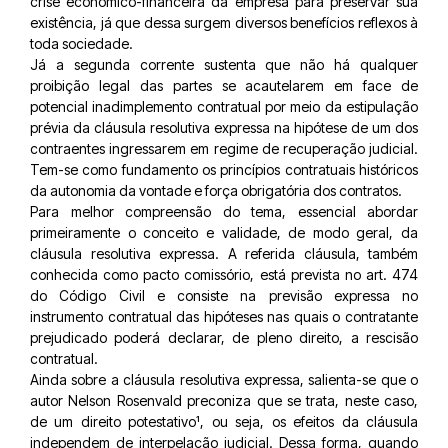
crise econômico-financeira da empresa para preservar sua
existência, já que dessa surgem diversos benefícios reflexos à
toda sociedade.
Já a segunda corrente sustenta que não há qualquer
proibição legal das partes se acautelarem em face de
potencial inadimplemento contratual por meio da estipulação
prévia da cláusula resolutiva expressa na hipótese de um dos
contraentes ingressarem em regime de recuperação judicial.
Tem-se como fundamento os princípios contratuais históricos
da autonomia da vontade e força obrigatória dos contratos.
Para melhor compreensão do tema, essencial abordar
primeiramente o conceito e validade, de modo geral, da
cláusula resolutiva expressa. A referida cláusula, também
conhecida como pacto comissório, está prevista no art. 474
do Código Civil e consiste na previsão expressa no
instrumento contratual das hipóteses nas quais o contratante
prejudicado poderá declarar, de pleno direito, a rescisão
contratual.
Ainda sobre a cláusula resolutiva expressa, salienta-se que o
autor Nelson Rosenvald preconiza que se trata, neste caso,
de um direito potestativo¹, ou seja, os efeitos da cláusula
independem de interpelação judicial. Dessa forma, quando