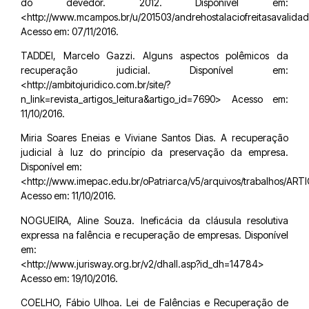
do devedor. 2012. Disponível em:
<http://www.mcampos.br/u/201503/andrehostalaciofreitasavalid
Acesso em: 07/11/2016.
TADDEI, Marcelo Gazzi. Alguns aspectos polêmicos da
recuperação judicial. Disponível em:
<http://ambitojuridico.com.br/site/?
n_link=revista_artigos_leitura&artigo_id=7690> Acesso em:
11/10/2016.
Miria Soares Eneias e Viviane Santos Dias. A recuperação
judicial à luz do princípio da preservação da empresa.
Disponível em:
<http://www.imepac.edu.br/oPatriarca/v5/arquivos/trabalhos/AR
Acesso em: 11/10/2016.
NOGUEIRA, Aline Souza. Ineficácia da cláusula resolutiva
expressa na falência e recuperação de empresas. Disponível
em:
<http://www.jurisway.org.br/v2/dhall.asp?id_dh=14784>
Acesso em: 19/10/2016.
COELHO, Fábio Ulhoa. Lei de Falências e Recuperação de