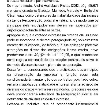
cláusula resolutória por insolvência.
Do mesmo modo, André Hostalácio Freitas (2012, pág. 65/67)
menciona os autores Gladston Mamede, Marcelo M. Bertoldi e
César Fiuza como defensores da inafastabilidade das normas
da Lei de Recuperação Judicial e Falência, de modo que os
princípios nela esculpidos não devem ser superados por
disposição pactuada entre as partes.
Apregoa-se que a vontade expressa na referida cláusula não
pode se sobrepor à lei de recuperação judicial², pois estes tem
caráter de lei especial, de modo que sua aplicação promove
alterações no direito das obrigações. Nessa esteira, deve
predominar o art. 49, §2º da Lei 11.101/05, o qual estabelece
como regra a continuidade das relações contratuais, salvo se
de modo diverso dispuser o plano de recuperação.
Dessa forma, considerando que a efetividade dos princípios
da preservação da empresa e função social está
condicionada à manutenção dos contratos, pois, lado outro,
restaria inviabilizada a atividade empresarial ante ao risco de
diversos contratos virem a ser rescindidos, preconiza-se que
deve preponderar a relevância da recuperação judicial em
detrimento da cláusula resolutiva expressa.
Destaca-se, inclusive, que há precedente jurisprudencial