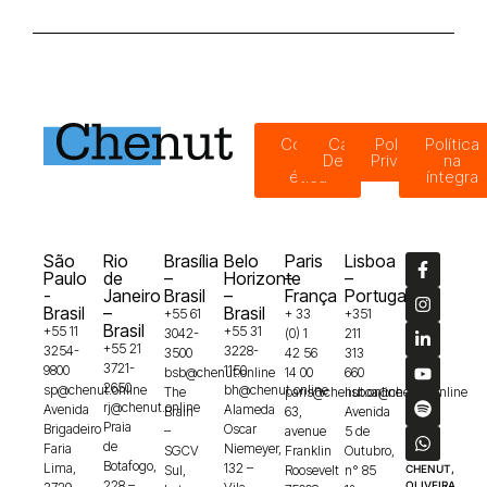
Código
Canal de
Política de
Política
de
Denúncias
Privacidade
na
ética
íntegra
São
Rio
Brasília
Belo
Paris
Lisboa
Paulo
de
–
Horizonte
–
–
-
Janeiro
Brasil
–
França
Portugal
Brasil
–
Brasil
+55 61
+ 33
+351
Brasil
+55 11
+55 31
3042-
(0) 1
211
+55 21
3254-
3228-
3500
42 56
313
3721-
9800
1150
bsb@chenut.online
14 00
660
2650
sp@chenut.online
bh@chenut.online
The
paris@chenut.online
lisboa@chenut.online
rj@chenut.online
Avenida
Alameda
Brain
63,
Avenida
Praia
Brigadeiro
Oscar
–
avenue
5 de
de
Faria
Niemeyer,
SGCV
Franklin
Outubro,
Botafogo,
Lima,
132 –
Sul,
Roosevelt
n° 85
CHENUT,
228 –
OLIVEIRA,