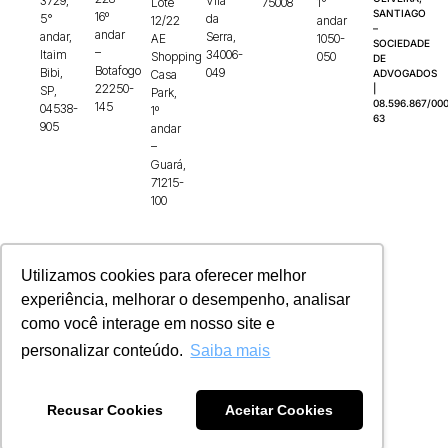
3729,
Vila
Lote
75008
1°
SANTIAGO
16º
5°
da
12/22
andar
–
andar
andar,
Serra,
AE
1050-
SOCIEDADE
–
Itaim
34006-
Shopping
050
DE
Botafogo
Bibi,
049
Casa
ADVOGADOS
22250-
|
SP,
Park,
08.596.867/000
145
04538-
1º
63
905
andar
–
Guará,
71215-
100
Utilizamos cookies para oferecer melhor
experiência, melhorar o desempenho, analisar
como você interage em nosso site e
personalizar conteúdo.
Saiba mais
Recusar Cookies
Aceitar Cookies