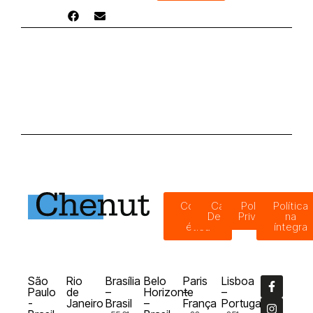
Código
Canal de
Política de
Política
de
Denúncias
Privacidade
na
ética
íntegra
São
Rio
Brasília
Belo
Paris
Lisboa
Paulo
de
–
Horizonte
–
–
-
Janeiro
Brasil
–
França
Portugal