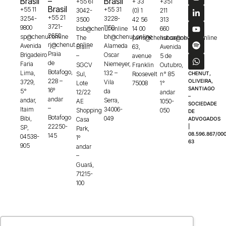
Brasil
–
Brasil
+55 61
+ 33
+351
Brasil
+55 11
+55 31
3042-
(0) 1
211
+55 21
3254-
3228-
3500
42 56
313
3721-
9800
1150
bsb@chenut.online
14 00
660
2650
sp@chenut.online
bh@chenut.online
The
paris@chenut.online
lisboa@chenut.online
rj@chenut.online
Avenida
Alameda
Brain
63,
Avenida
Praia
Brigadeiro
Oscar
–
avenue
5 de
de
Faria
Niemeyer,
SGCV
Franklin
Outubro,
Botafogo,
Lima,
132 –
Sul,
Roosevelt
n° 85
CHENUT,
228 –
OLIVEIRA,
3729,
Vila
Lote
75008
1°
SANTIAGO
16º
5°
da
12/22
andar
–
andar
andar,
Serra,
AE
1050-
SOCIEDADE
–
Itaim
34006-
Shopping
050
DE
Botafogo
Bibi,
049
Casa
ADVOGADOS
22250-
|
SP,
Park,
08.596.867/000
145
04538-
1º
63
905
andar
–
Guará,
71215-
100