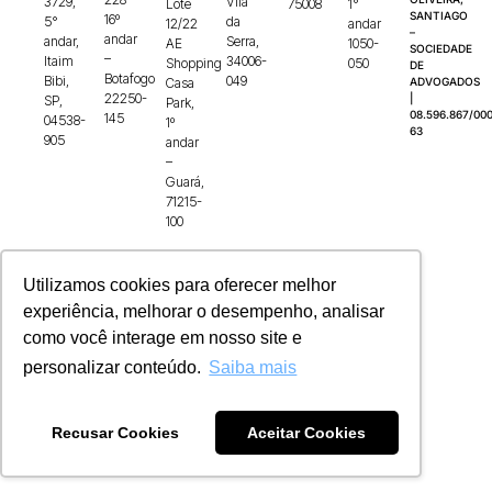
3729,
Vila
Lote
75008
1°
SANTIAGO
16º
5°
da
12/22
andar
–
andar
andar,
Serra,
AE
1050-
SOCIEDADE
–
Itaim
34006-
Shopping
050
DE
Botafogo
Bibi,
049
Casa
ADVOGADOS
22250-
|
SP,
Park,
08.596.867/000
145
04538-
1º
63
905
andar
–
Guará,
71215-
100
Utilizamos cookies para oferecer melhor
experiência, melhorar o desempenho, analisar
como você interage em nosso site e
personalizar conteúdo.
Saiba mais
Recusar Cookies
Aceitar Cookies