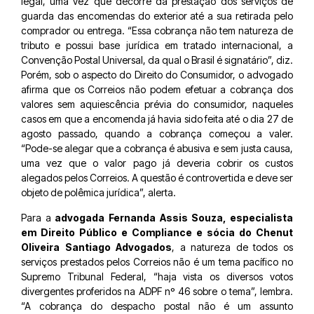
legal, uma vez que decorre da prestação dos serviços de
guarda das encomendas do exterior até a sua retirada pelo
comprador ou entrega. “Essa cobrança não tem natureza de
tributo e possui base jurídica em tratado internacional, a
Convenção Postal Universal, da qual o Brasil é signatário”, diz.
Porém, sob o aspecto do Direito do Consumidor, o advogado
afirma que os Correios não podem efetuar a cobrança dos
valores sem aquiescência prévia do consumidor, naqueles
casos em que a encomenda já havia sido feita até o dia 27 de
agosto passado, quando a cobrança começou a valer.
“Pode-se alegar que a cobrança é abusiva e sem justa causa,
uma vez que o valor pago já deveria cobrir os custos
alegados pelos Correios. A questão é controvertida e deve ser
objeto de polêmica jurídica”, alerta.
Para a
advogada Fernanda Assis Souza, especialista
em Direito Público e Compliance e sócia do Chenut
Oliveira Santiago Advogados
, a natureza de todos os
serviços prestados pelos Correios não é um tema pacífico no
Supremo Tribunal Federal, “haja vista os diversos votos
divergentes proferidos na ADPF nº 46 sobre o tema”, lembra.
“A cobrança do despacho postal não é um assunto