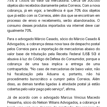
75% a 1.500% do valor da mercadoria. Cerca de 300.000
objetos são recebidos diariamente pelos Correios. Com a nova
cobrança, já em vigor, a tendência é que 70% dos objetos
que já estão com os Correios, além dos que se encontram em
processo de envio e recebimento, serão abandonados. O
consumo desses produtos importados via internet deve cair
igualmente 70%.
Para o advogado Márcio Casado, sócio do Márcio Casado &
Advogados, a cobrança dessa nova taxa de despacho postal
pelos Correios para a importação de mercadorias abaixo do
valor base de tributação pela Receita Federal (US$ 50) é
abusiva à luz do Código de Defesa do Consumidor, porque a
cobrança de uma taxa implica a entrega de uma
contrapartida. “No caso de mercadorias de baixo valor, não
há fiscalização pela Aduana e, portanto, não há
procedimento burocrático a cumprir pelos Correios. Além
disso, as demais tarefas ligadas à atividade postal já estão
cobertas pelo valor pago pelo serviço”, afirma.
Já de acordo com o advogado Marcus Vinicius Macedo
Pessanha, sócio do Nelson Wilians Advogados, a cobrança é