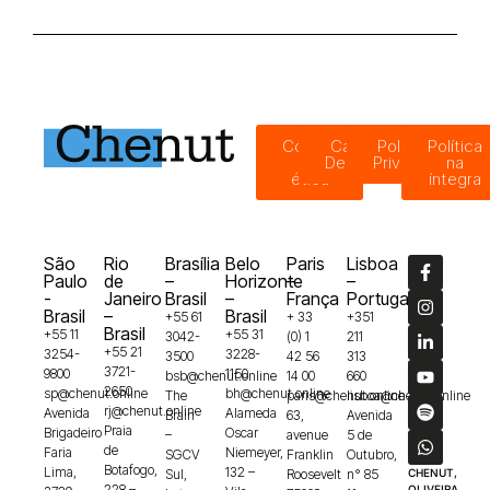
Código
Canal de
Política de
Política
de
Denúncias
Privacidade
na
ética
íntegra
São
Rio
Brasília
Belo
Paris
Lisboa
Paulo
de
–
Horizonte
–
–
-
Janeiro
Brasil
–
França
Portugal
Brasil
–
Brasil
+55 61
+ 33
+351
Brasil
+55 11
+55 31
3042-
(0) 1
211
+55 21
3254-
3228-
3500
42 56
313
3721-
9800
1150
bsb@chenut.online
14 00
660
2650
sp@chenut.online
bh@chenut.online
The
paris@chenut.online
lisboa@chenut.online
rj@chenut.online
Avenida
Alameda
Brain
63,
Avenida
Praia
Brigadeiro
Oscar
–
avenue
5 de
de
Faria
Niemeyer,
SGCV
Franklin
Outubro,
Botafogo,
Lima,
132 –
Sul,
Roosevelt
n° 85
CHENUT,
228 –
OLIVEIRA,