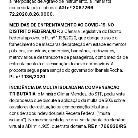
a interposição de Agravo de Instrumento, a liminar foi
concedida pelo Tribunal.
AGI nº 2067266-
72.2020.8.26.0000
.
MEDIDAS DE ENFRENTAMENTO AO COVID-19 NO
DISTRITO FEDERAL/DF:
a Câmara Legislativa do Distrito
Federal aprovou o PL nº 1.136/2020, que obriga o uso e o
fornecimento de máscaras de proteção em estabelecimentos
públicos, industrias, comerciais, bancários, rodoviários,
metroviários e de transporte de passageiros, como medida de
enfrentamento à disseminação do novo coronavírus. A
proposta segue para sanção do governador Ibaneis Rocha.
PL nº 1.136/2020.
INCIDÊNCIA DA MULTA ISOLADA NA COMPENSAÇÃO
TRIBUTÁRIA:
o Ministro Gilmar Mendes, do STF, pediu vista
do processo que discute a aplicação da multa de 50% sobre
os valores de restituição ou compensação tributária
considerados indevidos pela Receita Federal (“multa
isolada”). No mesmo sentido, retirou-se da pauta do plenário
virtual a ADI nº 4.905, que trata do tema.
RE nº 796939/RS.