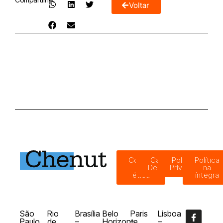
Voltar
Código
Canal de
Política de
Política
de
Denúncias
Privacidade
na
ética
íntegra
São
Rio
Brasília
Belo
Paris
Lisboa
Paulo
de
–
Horizonte
–
–