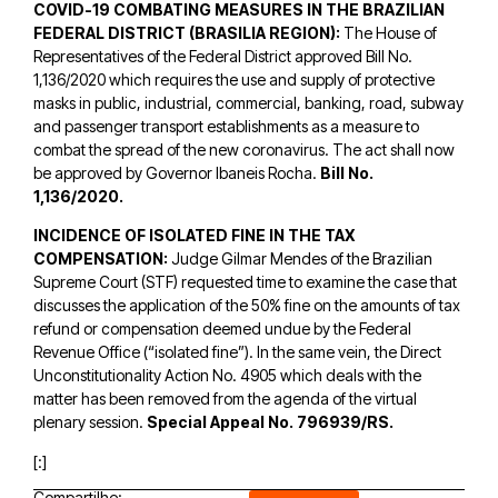
COVID-19 COMBATING MEASURES IN THE BRAZILIAN
FEDERAL DISTRICT (BRASILIA REGION):
The House of
Representatives of the Federal District approved Bill No.
1,136/2020 which requires the use and supply of protective
masks in public, industrial, commercial, banking, road, subway
and passenger transport establishments as a measure to
combat the spread of the new coronavirus. The act shall now
be approved by Governor Ibaneis Rocha.
Bill No.
1,136/2020.
INCIDENCE OF ISOLATED FINE IN THE TAX
COMPENSATION:
Judge Gilmar Mendes of the Brazilian
Supreme Court (STF) requested time to examine the case that
discusses the application of the 50% fine on the amounts of tax
refund or compensation deemed undue by the Federal
Revenue Office (“isolated fine”). In the same vein, the Direct
Unconstitutionality Action No. 4905 which deals with the
matter has been removed from the agenda of the virtual
plenary session.
Special Appeal No. 796939/RS.
[:]
Compartilhe: