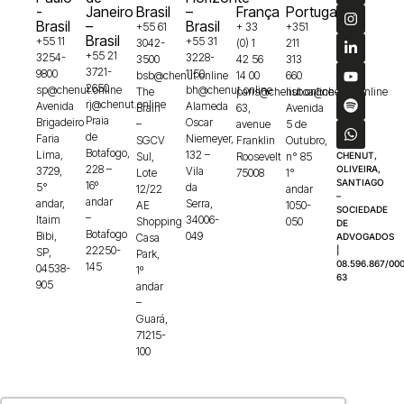
-
Janeiro
Brasil
–
França
Portugal
Brasil
–
Brasil
+55 61
+ 33
+351
Brasil
+55 11
+55 31
3042-
(0) 1
211
+55 21
3254-
3228-
3500
42 56
313
3721-
9800
1150
bsb@chenut.online
14 00
660
2650
sp@chenut.online
bh@chenut.online
The
paris@chenut.online
lisboa@chenut.online
rj@chenut.online
Avenida
Alameda
Brain
63,
Avenida
Praia
Brigadeiro
Oscar
–
avenue
5 de
de
Faria
Niemeyer,
SGCV
Franklin
Outubro,
Botafogo,
Lima,
132 –
Sul,
Roosevelt
n° 85
CHENUT,
228 –
OLIVEIRA,
3729,
Vila
Lote
75008
1°
SANTIAGO
16º
5°
da
12/22
andar
–
andar
andar,
Serra,
AE
1050-
SOCIEDADE
–
Itaim
34006-
Shopping
050
DE
Botafogo
Bibi,
049
Casa
ADVOGADOS
22250-
|
SP,
Park,
08.596.867/000
145
04538-
1º
63
905
andar
–
Guará,
71215-
100