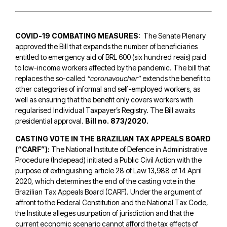
COVID-19 COMBATING MEASURES
: The Senate Plenary
approved the Bill that expands the number of beneficiaries
entitled to emergency aid of BRL 600 (six hundred reais) paid
to low-income workers affected by the pandemic. The bill that
replaces the so-called
“coronavoucher”
extends the benefit to
other categories of informal and self-employed workers, as
well as ensuring that the benefit only covers workers with
regularised Individual Taxpayer’s Registry. The Bill awaits
presidential approval.
Bill no. 873/2020.
CASTING VOTE IN THE BRAZILIAN TAX APPEALS BOARD
(“CARF”):
The National Institute of Defence in Administrative
Procedure (Indepead) initiated a Public Civil Action with the
purpose of extinguishing article 28 of Law 13,988 of 14 April
2020, which determines the end of the casting vote in the
Brazilian Tax Appeals Board (CARF). Under the argument of
affront to the Federal Constitution and the National Tax Code,
the Institute alleges usurpation of jurisdiction and that the
current economic scenario cannot afford the tax effects of