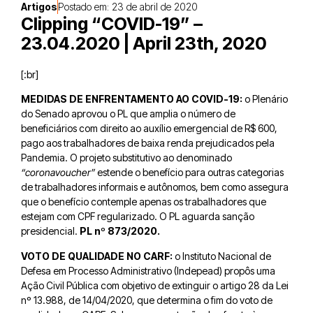
Artigos
Postado em:
23 de abril de 2020
Clipping “COVID-19” –
23.04.2020 | April 23th, 2020
[:br]
MEDIDAS DE ENFRENTAMENTO AO COVID-19:
o Plenário
do Senado aprovou o PL que amplia o número de
beneficiários com direito ao auxílio emergencial de R$ 600,
pago aos trabalhadores de baixa renda prejudicados pela
Pandemia. O projeto substitutivo ao denominado
“coronavoucher”
estende o benefício para outras categorias
de trabalhadores informais e autônomos, bem como assegura
que o benefício contemple apenas os trabalhadores que
estejam com CPF regularizado. O PL aguarda sanção
presidencial.
PL nº 873/2020.
VOTO DE QUALIDADE NO CARF:
o Instituto Nacional de
Defesa em Processo Administrativo (Indepead) propôs uma
Ação Civil Pública com objetivo de extinguir o artigo 28 da Lei
nº 13.988, de 14/04/2020, que determina o fim do voto de