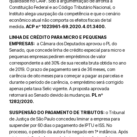
qualidade no CARF. Sob a argumentação de afronta à
Constituição Federal e ao Código Tributário Nacional, o
Instituto alega usurpação da competência e que o cenário
econômico atual não comporta os efeitos fiscais de tal
medida.
ACP nº
1023961-69.2020.4.01.3400.
LINHA DE CRÉDITO PARA MICRO E PEQUENAS
EMPRESAS:
a Câmara dos Deputados aprovou o PL do
Senado, que concede linha de crédito especial para micro e
pequenas empresas pedirem empréstimos de valor
correspondente a até 30% de sua receita bruta obtida no ano
de 2019. O prazo de pagamento será de 36 meses, com
carência de oito meses para começar a pagar as parcelas e
durante o período de carência, o empréstimo será corrigido
apenas pela taxa Selic vigente. A proposta aprovada
retornará ao Senado devido às mudanças.
PL nº
1282/2020.
SUSPENSÃO DO PAGAMENTO DE TRIBUTOS:
o Tribunal
de Justiça de São Paulo concedeu liminar a empresa para
suspender por 60 dias o pagamento de IPTU e ISS. No
processo, o pedido da autora foi negado em 1ª instância. Após