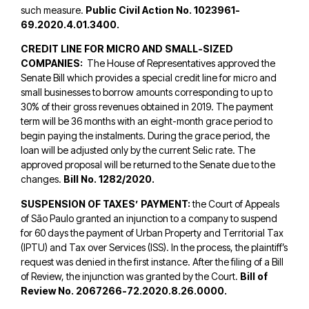
such measure.
Public Civil Action No. 1023961-
69.2020.4.01.3400.
CREDIT LINE FOR MICRO AND SMALL-SIZED
COMPANIES:
The House of Representatives approved the
Senate Bill which provides a special credit line for micro and
small businesses to borrow amounts corresponding to up to
30% of their gross revenues obtained in 2019. The payment
term will be 36 months with an eight-month grace period to
begin paying the instalments. During the grace period, the
loan will be adjusted only by the current Selic rate. The
approved proposal will be returned to the Senate due to the
changes.
Bill No. 1282/2020.
SUSPENSION OF TAXES’ PAYMENT:
the Court of Appeals
of São Paulo granted an injunction to a company to suspend
for 60 days the payment of Urban Property and Territorial Tax
(IPTU) and Tax over Services (ISS). In the process, the plaintiff’s
request was denied in the first instance. After the filing of a Bill
of Review, the injunction was granted by the Court.
Bill of
Review No. 2067266-72.2020.8.26.0000.