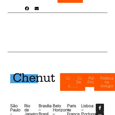
Código
Canal de
Política de
Política
de
Denúncias
Privacidade
na
ética
íntegra
São
Rio
Brasília
Belo
Paris
Lisboa
Paulo
de
–
Horizonte
–
–
-
Janeiro
Brasil
–
França
Portugal