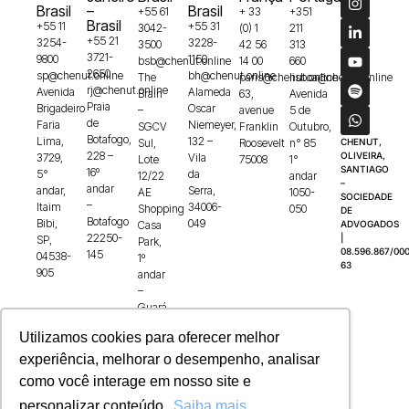
Brasil
–
Brasil
+55 61
+ 33
+351
Brasil
+55 11
+55 31
3042-
(0) 1
211
+55 21
3254-
3228-
3500
42 56
313
3721-
9800
1150
bsb@chenut.online
14 00
660
2650
sp@chenut.online
bh@chenut.online
The
paris@chenut.online
lisboa@chenut.online
rj@chenut.online
Avenida
Alameda
Brain
63,
Avenida
Praia
Brigadeiro
Oscar
–
avenue
5 de
de
Faria
Niemeyer,
SGCV
Franklin
Outubro,
Botafogo,
Lima,
132 –
Sul,
Roosevelt
n° 85
CHENUT,
228 –
OLIVEIRA,
3729,
Vila
Lote
75008
1°
SANTIAGO
16º
5°
da
12/22
andar
–
andar
andar,
Serra,
AE
1050-
SOCIEDADE
–
Itaim
34006-
Shopping
050
DE
Botafogo
Bibi,
049
Casa
ADVOGADOS
22250-
|
SP,
Park,
08.596.867/000
145
04538-
1º
63
905
andar
–
Guará,
71215-
Utilizamos cookies para oferecer melhor
100
experiência, melhorar o desempenho, analisar
como você interage em nosso site e
personalizar conteúdo.
Saiba mais