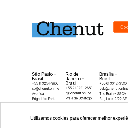
Cód
São Paulo -
Rio de
Brasília –
Brasil
Janeiro –
Brasil
Brasil
+55 11 3254-9800
+55 61 3042-3500
+55 21 3721-2650
sp@chenut.online
bsb@chenut.onlin
rj@chenut.online
Avenida
The Brain – SGCV
Praia de Botafogo,
Brigadeiro Faria
Sul, Lote 12/22 AE
228 – 16º andar –
Lima, 3729,
Shopping Casa
Botafogo
5° andar, Itaim
Park, 1º andar –
22250-145
Bibi, SP,
Guará,
Utilizamos cookies para oferecer melhor experi
04538-905
71215-100