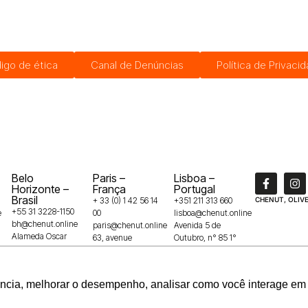
igo de ética
Canal de Denúncias
Política de Privaci
Belo
Paris –
Lisboa –
Horizonte –
França
Portugal
Brasil
+ 33 (0) 1 42 56 14
+351 211 313 660
CHENUT, OLIVE
+55 31 3228-1150
e
00
lisboa@chenut.online
bh@chenut.online
paris@chenut.online
Avenida 5 de
Alameda Oscar
63, avenue
Outubro, n° 85 1°
Niemeyer, 132 –
Franklin Roosevelt
andar
Vila da Serra,
75008
1050-050
34006-049
ência, melhorar o desempenho, analisar como você interage em 