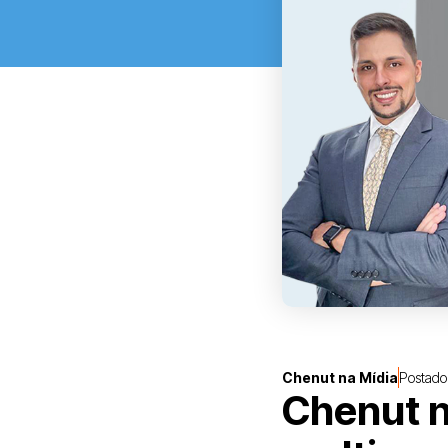
Chenut na Mídia
Postado
Chenut n