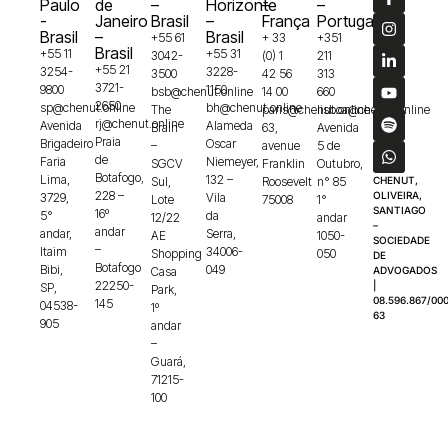
Paulo
de
–
Horizonte
–
–
-
Janeiro
Brasil
–
França
Portugal
Brasil
–
Brasil
+55 61
+ 33
+351
Brasil
+55 11
+55 31
3042-
(0) 1
211
+55 21
3254-
3228-
3500
42 56
313
3721-
9800
1150
bsb@chenut.online
14 00
660
2650
sp@chenut.online
bh@chenut.online
The
paris@chenut.online
lisboa@chenut.online
rj@chenut.online
Avenida
Alameda
Brain
63,
Avenida
Praia
Brigadeiro
Oscar
–
avenue
5 de
de
Faria
Niemeyer,
SGCV
Franklin
Outubro,
Botafogo,
Lima,
132 –
Sul,
Roosevelt
n° 85
CHENUT,
228 –
OLIVEIRA,
3729,
Vila
Lote
75008
1°
SANTIAGO
16º
5°
da
12/22
andar
–
andar
andar,
Serra,
AE
1050-
SOCIEDADE
–
Itaim
34006-
Shopping
050
DE
Botafogo
Bibi,
049
Casa
ADVOGADOS
22250-
|
SP,
Park,
08.596.867/000
145
04538-
1º
63
905
andar
–
Guará,
71215-
100