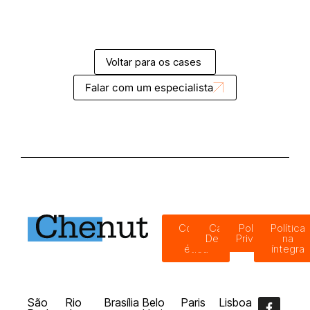
Voltar para os cases
Falar com um especialista
Código
Canal de
Política de
Política
de
Denúncias
Privacidade
na
ética
íntegra
São
Rio
Brasília
Belo
Paris
Lisboa