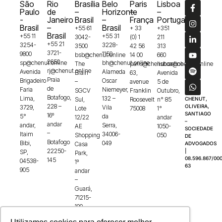
São
Rio
Brasília
Belo
Paris
Lisboa
Paulo
de
–
Horizonte
–
–
-
Janeiro
Brasil
–
França
Portugal
Brasil
–
Brasil
+55 61
+ 33
+351
Brasil
+55 11
+55 31
3042-
(0) 1
211
+55 21
3254-
3228-
3500
42 56
313
3721-
9800
1150
bsb@chenut.online
14 00
660
2650
sp@chenut.online
bh@chenut.online
The
paris@chenut.online
lisboa@chenut.online
rj@chenut.online
Avenida
Alameda
Brain
63,
Avenida
Praia
Brigadeiro
Oscar
–
avenue
5 de
de
Faria
Niemeyer,
SGCV
Franklin
Outubro,
Botafogo,
Lima,
132 –
Sul,
Roosevelt
n° 85
CHENUT,
228 –
OLIVEIRA,
3729,
Vila
Lote
75008
1°
SANTIAGO
16º
5°
da
12/22
andar
–
andar
andar,
Serra,
AE
1050-
SOCIEDADE
–
Itaim
34006-
Shopping
050
DE
Botafogo
Bibi,
049
Casa
ADVOGADOS
22250-
|
SP,
Park,
08.596.867/000
145
04538-
1º
63
905
andar
–
Guará,
71215-
100