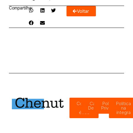
Compartilhe:
Voltar
Código
Canal de
Política de
Política
de
Denúncias
Privacidade
na
ética
íntegra