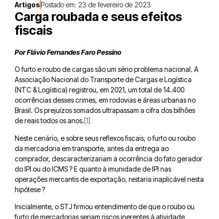
Artigos
Postado em:
23 de fevereiro de 2023
Carga roubada e seus efeitos
fiscais
Por
Flávio Fernandes Faro Pessino
O furto e roubo de cargas são um sério problema nacional. A
Associação Nacional do Transporte de Cargas e Logística
(NTC & Logística) registrou, em 2021, um total de 14.400
ocorrências desses crimes, em rodovias e áreas urbanas no
Brasil. Os prejuízos somados ultrapassam a cifra dos bilhões
de reais todos os anos.
[1]
Neste cenário, e sobre seus reflexos fiscais, o furto ou roubo
da mercadoria em transporte, antes da entrega ao
comprador, descaracterizariam a ocorrência do fato gerador
do IPI ou do ICMS ? E quanto à imunidade de IPI nas
operações mercantis de exportação, restaria inaplicável nesta
hipótese ?
Inicialmente, o STJ firmou entendimento de que o roubo ou
furto de mercadorias seriam riscos inerentes à atividade