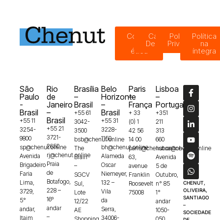
Código
Canal de
Política de
Política
de
Denúncias
Privacidade
na
ética
íntegra
São
Rio
Brasília
Belo
Paris
Lisboa
Paulo
de
–
Horizonte
–
–
-
Janeiro
Brasil
–
França
Portugal
Brasil
–
Brasil
+55 61
+ 33
+351
Brasil
+55 11
+55 31
3042-
(0) 1
211
+55 21
3254-
3228-
3500
42 56
313
3721-
9800
1150
bsb@chenut.online
14 00
660
2650
sp@chenut.online
bh@chenut.online
The
paris@chenut.online
lisboa@chenut.online
rj@chenut.online
Avenida
Alameda
Brain
63,
Avenida
Praia
Brigadeiro
Oscar
–
avenue
5 de
de
Faria
Niemeyer,
SGCV
Franklin
Outubro,
Botafogo,
Lima,
132 –
Sul,
Roosevelt
n° 85
CHENUT,
228 –
OLIVEIRA,
3729,
Vila
Lote
75008
1°
SANTIAGO
16º
5°
da
12/22
andar
–
andar
andar,
Serra,
AE
1050-
SOCIEDADE
–
Itaim
34006-
Shopping
050
DE