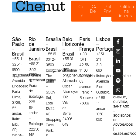
Código
Canal de
Política de
Política
de
Denúncias
Privacidade
na
ética
íntegra
São
Rio
Brasília
Belo
Paris
Lisboa
Paulo
de
–
Horizonte
–
–
-
Janeiro
Brasil
–
França
Portugal
Brasil
–
Brasil
+55 61
+ 33
+351
Brasil
+55 11
+55 31
3042-
(0) 1
211
+55 21
3254-
3228-
3500
42 56
313
3721-
9800
1150
bsb@chenut.online
14 00
660
2650
sp@chenut.online
bh@chenut.online
The
paris@chenut.online
lisboa@chenut.online
rj@chenut.online
Avenida
Alameda
Brain
63,
Avenida
Praia
Brigadeiro
Oscar
–
avenue
5 de
de
Faria
Niemeyer,
SGCV
Franklin
Outubro,
Botafogo,
Lima,
132 –
Sul,
Roosevelt
n° 85
CHENUT,
228 –
OLIVEIRA,
3729,
Vila
Lote
75008
1°
SANTIAGO
16º
5°
da
12/22
andar
–
andar
andar,
Serra,
AE
1050-
SOCIEDADE
–
Itaim
34006-
Shopping
050
DE
Botafogo
Bibi,
049
Casa
ADVOGADOS
22250-
|
SP,
Park,
08.596.867/000
145
04538-
1º