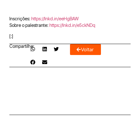
Inscrições:
https://lnkd.in/eeHgBAW
Sobre o palestrante:
https://lnkd.in/e5ckNDq
[:]
Compartilhe:
Voltar