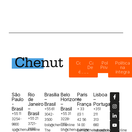
Código
Canal de
Política de
Política
de
Denúncias
Privacidade
na
ética
íntegra
São
Rio
Brasília
Belo
Paris
Lisboa
Paulo
de
–
Horizonte
–
–
-
Janeiro
Brasil
–
França
Portugal
Brasil
–
Brasil
+55 61
+ 33
+351
Brasil
+55 11
+55 31
3042-
(0) 1
211
+55 21
3254-
3228-
3500
42 56
313
3721-
9800
1150
bsb@chenut.online
14 00
660
2650
sp@chenut.online
bh@chenut.online
The
paris@chenut.online
lisboa@chenut.online