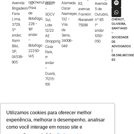
rj@chenut.online
Avenida
Alameda
Brain
63,
Avenida
Praia
Brigadeiro
Oscar
–
avenue
5 de
de
Faria
Niemeyer,
SGCV
Franklin
Outubro,
Botafogo,
Lima,
132 –
Sul,
Roosevelt
n° 85
CHENUT,
228 –
OLIVEIRA,
3729,
Vila
Lote
75008
1°
SANTIAGO
16º
5°
da
12/22
andar
–
andar
andar,
Serra,
AE
1050-
SOCIEDADE
–
Itaim
34006-
Shopping
050
DE
Botafogo
Bibi,
049
Casa
ADVOGADOS
22250-
|
SP,
Park,
08.596.867/000
145
04538-
1º
63
905
andar
–
Guará,
71215-
100
Utilizamos cookies para oferecer melhor
experiência, melhorar o desempenho, analisar
como você interage em nosso site e