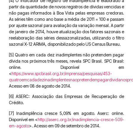
[4] O indicador de registro de inadimplência é elaborado a
partir da quantidade de novos registros de dívidas vencidas e
não pagas informados à Boa Vista pelas empresas credoras.
As séries têm como ano base a média de 2011 = 100 e passam
por ajuste sazonal para avaliação da variação mensal. A partir
de janeiro de 2014, houve atualização dos fatores sazonais e
reelaboração das séries dessazonalizadas, utilizando o filtro
sazonal X-12 ARIMA, disponibilizado pelo US Census Bureau.
[5] Quatro em cada dez inadimplentes não pretendem pagar
dívida nos próximos três meses, revela SPC Brasil. SPC Brasil:
online. Disponível em
<
https://www.spcbrasil.org.br/imprensa/pesquisas/453-
quatroemcadadezinadimplentesnaopretendempagardividanosprox
Acesso em 08 de agosto de 2014.
[6] ASERC: Associação das Empresas de Recuperação de
Crédito.
[7] Inadimplência cresce 5,09% em agosto. Aserc: online.
Disponível em <
http://aserc.org.br/inadimplencia-cresce-509-
em-agosto
>. Acesso em 09 de setembro de 2014.