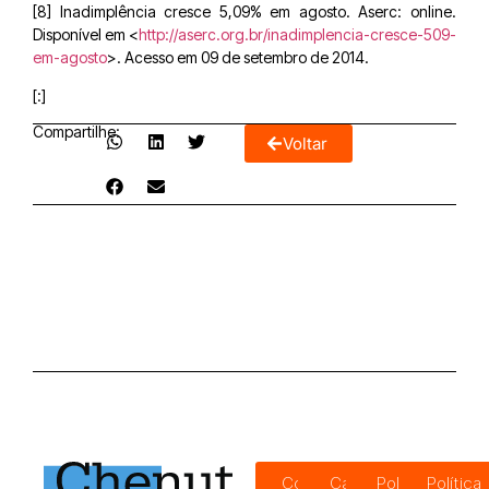
[8] Inadimplência cresce 5,09% em agosto. Aserc: online.
Disponível em <
http://aserc.org.br/inadimplencia-cresce-509-
em-agosto
>. Acesso em 09 de setembro de 2014.
[:]
Compartilhe:
Voltar
Código
Canal de
Política de
Política