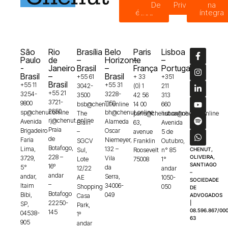
de
Denúncias
Privacidade
na
ética
íntegra
São
Rio
Brasília
Belo
Paris
Lisboa
Paulo
de
–
Horizonte
–
–
-
Janeiro
Brasil
–
França
Portugal
Brasil
–
Brasil
+55 61
+ 33
+351
Brasil
+55 11
+55 31
3042-
(0) 1
211
+55 21
3254-
3228-
3500
42 56
313
3721-
9800
1150
bsb@chenut.online
14 00
660
2650
sp@chenut.online
bh@chenut.online
The
paris@chenut.online
lisboa@chenut.online
rj@chenut.online
Avenida
Alameda
Brain
63,
Avenida
Praia
Brigadeiro
Oscar
–
avenue
5 de
de
Faria
Niemeyer,
SGCV
Franklin
Outubro,
Botafogo,
Lima,
132 –
Sul,
Roosevelt
n° 85
CHENUT,
228 –
OLIVEIRA,
3729,
Vila
Lote
75008
1°
SANTIAGO
16º
5°
da
12/22
andar
–
andar
andar,
Serra,
AE
1050-
SOCIEDADE
–
Itaim
34006-
Shopping
050
DE
Botafogo
Bibi,
049
Casa
ADVOGADOS
22250-
|
SP,
Park,
08.596.867/000
145
04538-
1º
63
905
andar