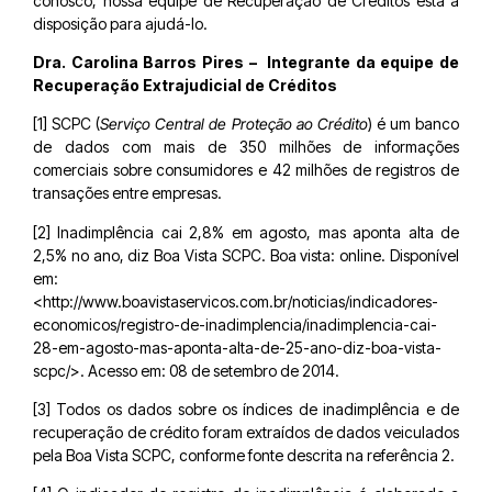
conosco, nossa equipe de Recuperação de Créditos está à
disposição para ajudá-lo.
Dra. Carolina Barros Pires – Integrante da equipe de
Recuperação Extrajudicial de Créditos
[1] SCPC (
Serviço Central de Proteção ao Crédito
) é um banco
de dados com mais de 350 milhões de informações
comerciais sobre consumidores e 42 milhões de registros de
transações entre empresas.
[2] Inadimplência cai 2,8% em agosto, mas aponta alta de
2,5% no ano, diz Boa Vista SCPC. Boa vista: online. Disponível
em:
<http://www.boavistaservicos.com.br/noticias/indicadores-
economicos/registro-de-inadimplencia/inadimplencia-cai-
28-em-agosto-mas-aponta-alta-de-25-ano-diz-boa-vista-
scpc/>. Acesso em: 08 de setembro de 2014.
[3] Todos os dados sobre os índices de inadimplência e de
recuperação de crédito foram extraídos de dados veiculados
pela Boa Vista SCPC, conforme fonte descrita na referência 2.