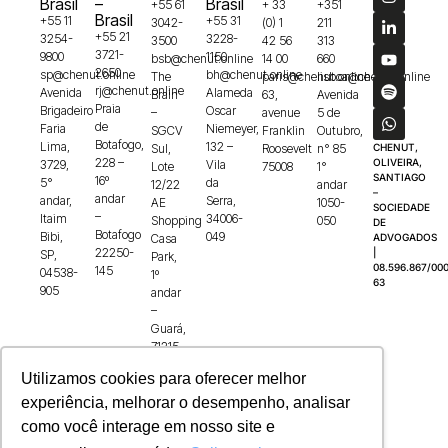
Brasil
–
Brasil
+55 61
+ 33
+351
Brasil
+55 11
+55 31
3042-
(0) 1
211
+55 21
3254-
3228-
3500
42 56
313
3721-
9800
1150
bsb@chenut.online
14 00
660
2650
sp@chenut.online
bh@chenut.online
The
paris@chenut.online
lisboa@chenut.online
rj@chenut.online
Avenida
Alameda
Brain
63,
Avenida
Praia
Brigadeiro
Oscar
–
avenue
5 de
de
Faria
Niemeyer,
SGCV
Franklin
Outubro,
Botafogo,
Lima,
132 –
Sul,
Roosevelt
n° 85
CHENUT,
228 –
OLIVEIRA,
3729,
Vila
Lote
75008
1°
SANTIAGO
16º
5°
da
12/22
andar
–
andar
andar,
Serra,
AE
1050-
SOCIEDADE
–
Itaim
34006-
Shopping
050
DE
Botafogo
Bibi,
049
Casa
ADVOGADOS
22250-
|
SP,
Park,
08.596.867/000
145
04538-
1º
63
905
andar
–
Guará,
71215-
100
Utilizamos cookies para oferecer melhor
experiência, melhorar o desempenho, analisar
como você interage em nosso site e