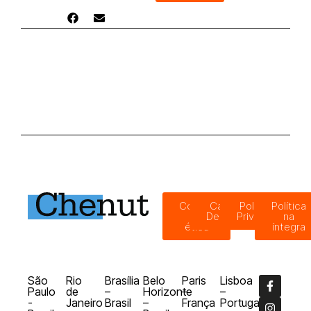
Código
Canal de
Política de
Política
de
Denúncias
Privacidade
na
ética
íntegra
São
Rio
Brasília
Belo
Paris
Lisboa
Paulo
de
–
Horizonte
–
–
-
Janeiro
Brasil
–
França
Portugal