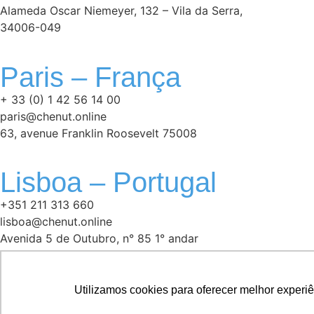
Alameda Oscar Niemeyer, 132 – Vila da Serra,
34006-049
Paris – França
+ 33 (0) 1 42 56 14 00
paris@chenut.online
63, avenue Franklin Roosevelt 75008
Lisboa – Portugal
+351 211 313 660
lisboa@chenut.online
Avenida 5 de Outubro, n° 85 1° andar
1050-050
Utilizamos cookies para oferecer melhor experi