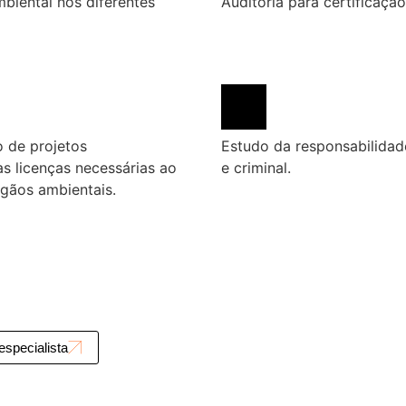
biental nos diferentes
Auditoria para certificaç
 de projetos
Estudo da responsabilidade
s licenças necessárias ao
e criminal.
rgãos ambientais.
specialista