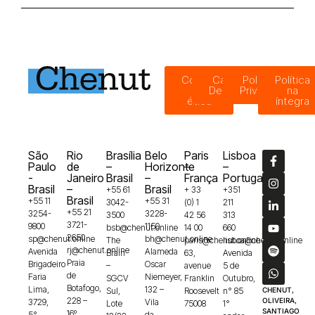
Código
Canal de
Política de
Política
de
Denúncias
Privacidade
na
ética
íntegra
São
Rio
Brasília
Belo
Paris
Lisboa
Paulo
de
–
Horizonte
–
–
-
Janeiro
Brasil
–
França
Portugal
Brasil
–
Brasil
+55 61
+ 33
+351
Brasil
+55 11
+55 31
3042-
(0) 1
211
+55 21
3254-
3228-
3500
42 56
313
3721-
9800
1150
bsb@chenut.online
14 00
660
2650
sp@chenut.online
bh@chenut.online
The
paris@chenut.online
lisboa@chenut.online
rj@chenut.online
Avenida
Alameda
Brain
63,
Avenida
Praia
Brigadeiro
Oscar
–
avenue
5 de
de
Faria
Niemeyer,
SGCV
Franklin
Outubro,
Botafogo,
Lima,
132 –
Sul,
Roosevelt
n° 85
CHENUT,
228 –
OLIVEIRA,
3729,
Vila
Lote
75008
1°
SANTIAGO
16º
5°
da