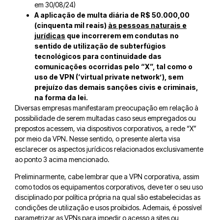
em 30/08/24)
A aplicaç
ã
o de multa diária de R$ 50.000,00
(cinquenta mil reais)
às pessoas naturais e
jurídicas
que incorrerem em condutas no
sentido de utilizaç
ã
o de subterfúgios
tecnológicos para continuidade das
comunicaç
õ
es ocorridas pelo “X”, tal como o
uso de VPN (‘virtual private network’), sem
prejuízo das demais sanções civis e criminais,
na forma da lei.
Diversas empresas manifestaram preocupação em relação à
possibilidade de serem multadas caso seus empregados ou
prepostos acessem, via dispositivos corporativos, a rede “X”
por meio da VPN. Nesse sentido, o presente alerta visa
esclarecer os aspectos jurídicos relacionados exclusivamente
ao ponto 3 acima mencionado.
Preliminarmente, cabe lembrar que a VPN corporativa, assim
como todos os equipamentos corporativos, deve ter o seu uso
disciplinado por política própria na qual são estabelecidas as
condições de utilização e usos proibidos. Ademais, é possível
parametrizar as VPNs para impedir o acesso a sites ou