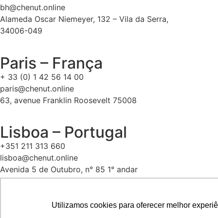
bh@chenut.online
Alameda Oscar Niemeyer, 132 – Vila da Serra,
34006-049
Paris – França
+ 33 (0) 1 42 56 14 00
paris@chenut.online
63, avenue Franklin Roosevelt 75008
Lisboa – Portugal
+351 211 313 660
lisboa@chenut.online
Avenida 5 de Outubro, n° 85 1° andar
1050-050
Utilizamos cookies para oferecer melhor experi