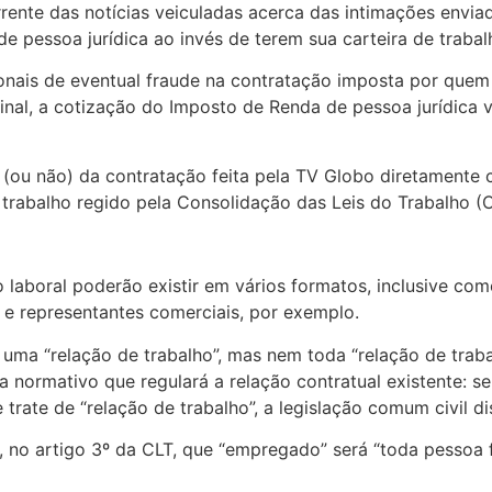
rrente das notícias veiculadas acerca das intimações envi
de pessoa jurídica ao invés de terem sua carteira de tra
sionais de eventual fraude na contratação imposta por qu
inal, a cotização do Imposto de Renda de pessoa jurídica
(ou não) da contratação feita pela TV Globo diretamente 
 trabalho regido pela Consolidação das Leis do Trabalho (C
o laboral poderão existir em vários formatos, inclusive co
s e representantes comerciais, por exemplo.
 uma “relação de trabalho”, mas nem toda “relação de traba
ma normativo que regulará a relação contratual existente: 
trate de “relação de trabalho”, a legislação comum civil dis
 no artigo 3º da CLT, que “empregado” será “toda pessoa f