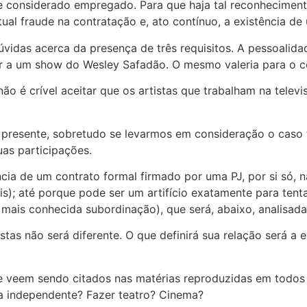
e considerado empregado. Para que haja tal reconhecimento
al fraude na contratação e, ato contínuo, a existência de
úvidas acerca da presença de três requisitos. A pessoalida
ir a um show do Wesley Safadão. O mesmo valeria para o co
ão é crível aceitar que os artistas que trabalham na telev
 presente, sobretudo se levarmos em consideração o caso 
as participações.
cia de um contrato formal firmado por uma PJ, por si só, n
is); até porque pode ser um artifício exatamente para tenta
 mais conhecida subordinação), que será, abaixo, analisada
istas não será diferente. O que definirá sua relação será 
s que veem sendo citados nas matérias reproduzidas em to
ma independente? Fazer teatro? Cinema?