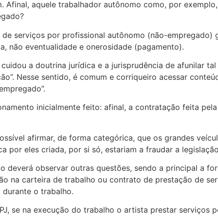
m. Afinal, aquele trabalhador autônomo como, por exemplo
regado?
 de serviços por profissional autônomo (não-empregado) g
ica, não eventualidade e onerosidade (pagamento).
uidou a doutrina jurídica e a jurisprudência de afunilar t
ção”. Nesse sentido, é comum e corriqueiro acessar conteúd
 “empregado”.
onamento inicialmente feito: afinal, a contratação feita pe
possível afirmar, de forma categórica, que os grandes veíc
por eles criada, por si só, estariam a fraudar a legislação
ão deverá observar outras questões, sendo a principal a f
ão na carteira de trabalho ou contrato de prestação de ser
 durante o trabalho.
J, se na execução do trabalho o artista prestar serviços