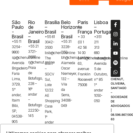
São
Rio
Brasília
Belo
Paris
Lisboa
Paulo
de
–
Horizonte
–
–
-
Janeiro
Brasil
–
França
Portugal
Brasil
–
Brasil
+55 61
+ 33
+351
Brasil
+55 11
+55 31
3042-
(0) 1
211
+55 21
3254-
3228-
3500
42 56
313
3721-
9800
1150
bsb@chenut.online
14 00
660
2650
sp@chenut.online
bh@chenut.online
The
paris@chenut.online
lisboa@chenut.online
rj@chenut.online
Avenida
Alameda
Brain
63,
Avenida
Praia
Brigadeiro
Oscar
–
avenue
5 de
de
Faria
Niemeyer,
SGCV
Franklin
Outubro,
Botafogo,
Lima,
132 –
Sul,
Roosevelt
n° 85
CHENUT,
228 –
OLIVEIRA,
3729,
Vila
Lote
75008
1°
SANTIAGO
16º
5°
da
12/22
andar
–
andar
andar,
Serra,
AE
1050-
SOCIEDADE
–
Itaim
34006-
Shopping
050
DE
Botafogo
Bibi,
049
Casa
ADVOGADOS
22250-
|
SP,
Park,
08.596.867/000
145
04538-
1º
63
905
andar
–
Guará,