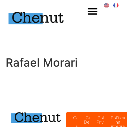
Rafael Morari
Código
Canal de
Política de
Política
de
Denúncias
Privacidade
na
ética
íntegra