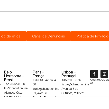
igo de ética
Canal de Denúncias
Política de Privaci
Belo
Paris –
Lisboa –
Horizonte –
França
Portugal
Brasil
+ 33 (0) 1 42 56 14
+351 211 313 660
CHENUT, OLIVE
+55 31 3228-1150
63
e
00
lisboa@chenut.online
bh@chenut.online
paris@chenut.online
Avenida 5 de
Alameda Oscar
63, avenue
Outubro, n° 85 1°
Niemeyer, 132 –
Franklin Roosevelt
andar
Vila da Serra,
75008
1050-050
34006-049