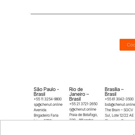
Cód
São Paulo -
Rio de
Brasília –
Brasil
Janeiro –
Brasil
Brasil
+55 11 3254-9800
+55 61 3042-3500
+55 21 3721-2650
sp@chenut.online
bsb@chenut.onlin
rj@chenut.online
Avenida
The Brain – SGCV
Praia de Botafogo,
Brigadeiro Faria
Sul, Lote 12/22 AE
228 – 16º andar –
Lima, 3729,
Shopping Casa
Botafogo
5° andar, Itaim
Park, 1º andar –
22250-145
Bibi, SP,
Guará,