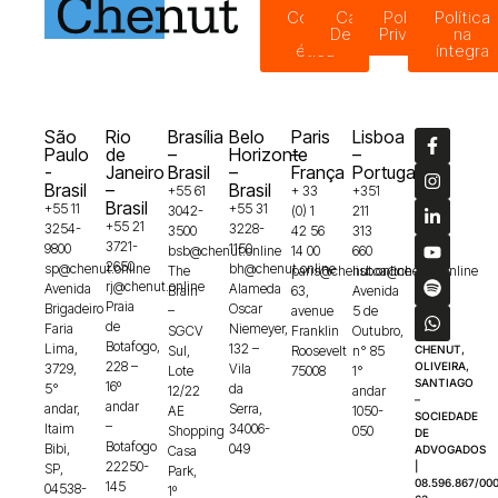
Código
Canal de
Política de
Política
de
Denúncias
Privacidade
na
ética
íntegra
São
Rio
Brasília
Belo
Paris
Lisboa
Paulo
de
–
Horizonte
–
–
-
Janeiro
Brasil
–
França
Portugal
Brasil
–
Brasil
+55 61
+ 33
+351
Brasil
+55 11
+55 31
3042-
(0) 1
211
+55 21
3254-
3228-
3500
42 56
313
3721-
9800
1150
bsb@chenut.online
14 00
660
2650
sp@chenut.online
bh@chenut.online
The
paris@chenut.online
lisboa@chenut.online
rj@chenut.online
Avenida
Alameda
Brain
63,
Avenida
Praia
Brigadeiro
Oscar
–
avenue
5 de
de
Faria
Niemeyer,
SGCV
Franklin
Outubro,
Botafogo,
Lima,
132 –
Sul,
Roosevelt
n° 85
CHENUT,
228 –
OLIVEIRA,
3729,
Vila
Lote
75008
1°
SANTIAGO
16º
5°
da
12/22
andar
–
andar
andar,
Serra,
AE
1050-
SOCIEDADE
–
Itaim
34006-
Shopping
050
DE
Botafogo
Bibi,
049
Casa
ADVOGADOS
22250-
|
SP,
Park,
08.596.867/000
145
04538-
1º