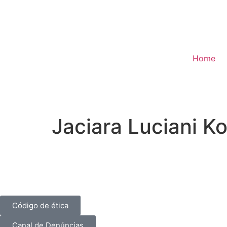
Home
Jaciara Luciani K
Código de ética
Canal de Denúncias