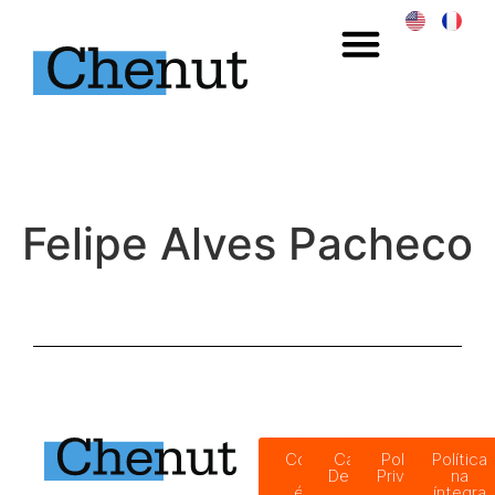
Felipe Alves Pacheco
Código
Canal de
Política de
Política
de
Denúncias
Privacidade
na
ética
íntegra