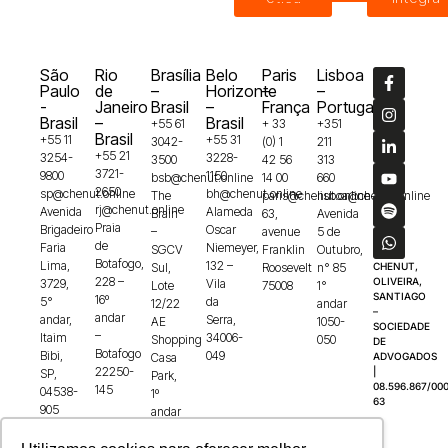
São
Rio
Brasília
Belo
Paris
Lisboa
Paulo
de
–
Horizonte
–
–
-
Janeiro
Brasil
–
França
Portugal
Brasil
–
Brasil
+55 61
+ 33
+351
Brasil
+55 11
+55 31
3042-
(0) 1
211
+55 21
3254-
3228-
3500
42 56
313
3721-
9800
1150
bsb@chenut.online
14 00
660
2650
sp@chenut.online
bh@chenut.online
The
paris@chenut.online
lisboa@chenut.online
rj@chenut.online
Avenida
Alameda
Brain
63,
Avenida
Praia
Brigadeiro
Oscar
–
avenue
5 de
de
Faria
Niemeyer,
SGCV
Franklin
Outubro,
Botafogo,
Lima,
132 –
Sul,
Roosevelt
n° 85
CHENUT,
228 –
OLIVEIRA,
3729,
Vila
Lote
75008
1°
SANTIAGO
16º
5°
da
12/22
andar
–
andar
andar,
Serra,
AE
1050-
SOCIEDADE
–
Itaim
34006-
Shopping
050
DE
Botafogo
Bibi,
049
Casa
ADVOGADOS
22250-
|
SP,
Park,
08.596.867/000
145
04538-
1º
63
905
andar
–
Guará,