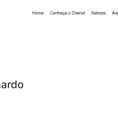
Home
Conheça o Chenut
Setores
Ár
hardo