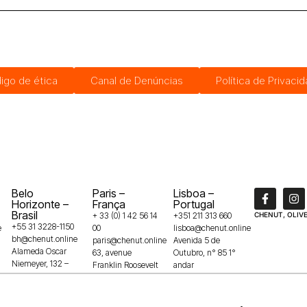
igo de ética
Canal de Denúncias
Política de Privaci
Belo
Paris –
Lisboa –
Horizonte –
França
Portugal
Brasil
+ 33 (0) 1 42 56 14
+351 211 313 660
CHENUT, OLIVE
+55 31 3228-1150
e
00
lisboa@chenut.online
bh@chenut.online
paris@chenut.online
Avenida 5 de
Alameda Oscar
63, avenue
Outubro, n° 85 1°
Niemeyer, 132 –
Franklin Roosevelt
andar
Vila da Serra,
75008
1050-050
34006-049