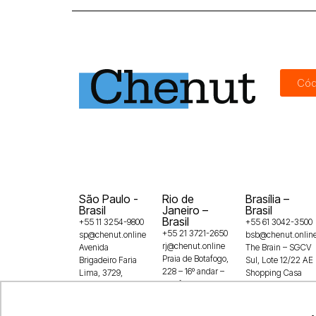
Cód
São Paulo -
Rio de
Brasília –
Brasil
Janeiro –
Brasil
Brasil
+55 11 3254-9800
+55 61 3042-3500
+55 21 3721-2650
sp@chenut.online
bsb@chenut.onlin
rj@chenut.online
Avenida
The Brain – SGCV
Praia de Botafogo,
Brigadeiro Faria
Sul, Lote 12/22 AE
228 – 16º andar –
Lima, 3729,
Shopping Casa
Botafogo
5° andar, Itaim
Park, 1º andar –
22250-145
Bibi, SP,
Guará,
04538-905
71215-100