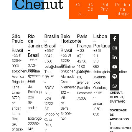
Código
Canal de
Política de
Política
de
Denúncias
Privacidade
na
ética
íntegra
São
Rio
Brasília
Belo
Paris
Lisboa
Paulo
de
–
Horizonte
–
–
-
Janeiro
Brasil
–
França
Portugal
Brasil
–
Brasil
+55 61
+ 33
+351
Brasil
+55 11
+55 31
3042-
(0) 1
211
+55 21
3254-
3228-
3500
42 56
313
3721-
9800
1150
bsb@chenut.online
14 00
660
2650
sp@chenut.online
bh@chenut.online
The
paris@chenut.online
lisboa@chenut.online
rj@chenut.online
Avenida
Alameda
Brain
63,
Avenida
Praia
Brigadeiro
Oscar
–
avenue
5 de
de
Faria
Niemeyer,
SGCV
Franklin
Outubro,
Botafogo,
Lima,
132 –
Sul,
Roosevelt
n° 85
CHENUT,
228 –
OLIVEIRA,
3729,
Vila
Lote
75008
1°
SANTIAGO
16º
5°
da
12/22
andar
–
andar
andar,
Serra,
AE
1050-
SOCIEDADE
–
Itaim
34006-
Shopping
050
DE
Botafogo
Bibi,
049
Casa
ADVOGADOS
22250-
|
SP,
Park,
08.596.867/000
145
04538-
1º