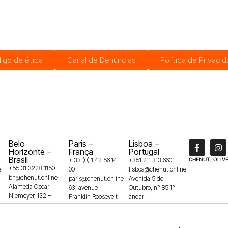
igo de ética
Canal de Denúncias
Política de Privaci
Belo
Paris –
Lisboa –
Horizonte –
França
Portugal
Brasil
+ 33 (0) 1 42 56 14
+351 211 313 660
CHENUT, OLIVE
+55 31 3228-1150
e
00
lisboa@chenut.online
bh@chenut.online
paris@chenut.online
Avenida 5 de
Alameda Oscar
63, avenue
Outubro, n° 85 1°
Niemeyer, 132 –
Franklin Roosevelt
andar
Vila da Serra,
75008
1050-050
34006-049