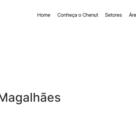
Home
Conheça o Chenut
Setores
Ár
 Magalhães