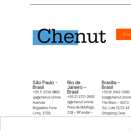
Cód
São Paulo -
Rio de
Brasília –
Brasil
Janeiro –
Brasil
Brasil
+55 11 3254-9800
+55 61 3042-3500
+55 21 3721-2650
sp@chenut.online
bsb@chenut.onlin
rj@chenut.online
Avenida
The Brain – SGCV
Praia de Botafogo,
Brigadeiro Faria
Sul, Lote 12/22 AE
228 – 16º andar –
Lima, 3729,
Shopping Casa
Botafogo
5° andar, Itaim
Park, 1º andar –
22250-145
Bibi, SP,
Guará,
04538-905
71215-100