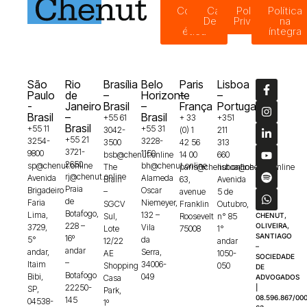
Código
Canal de
Política de
Política
de
Denúncias
Privacidade
na
ética
íntegra
São
Rio
Brasília
Belo
Paris
Lisboa
Paulo
de
–
Horizonte
–
–
-
Janeiro
Brasil
–
França
Portugal
Brasil
–
Brasil
+55 61
+ 33
+351
Brasil
+55 11
+55 31
3042-
(0) 1
211
+55 21
3254-
3228-
3500
42 56
313
3721-
9800
1150
bsb@chenut.online
14 00
660
2650
sp@chenut.online
bh@chenut.online
The
paris@chenut.online
lisboa@chenut.online
rj@chenut.online
Avenida
Alameda
Brain
63,
Avenida
Praia
Brigadeiro
Oscar
–
avenue
5 de
de
Faria
Niemeyer,
SGCV
Franklin
Outubro,
Botafogo,
Lima,
132 –
Sul,
Roosevelt
n° 85
CHENUT,
228 –
OLIVEIRA,
3729,
Vila
Lote
75008
1°
SANTIAGO
16º
5°
da
12/22
andar
–
andar
andar,
Serra,
AE
1050-
SOCIEDADE
–
Itaim
34006-
Shopping
050
DE
Botafogo
Bibi,
049
Casa
ADVOGADOS
22250-
|
SP,
Park,
08.596.867/000
145
04538-
1º