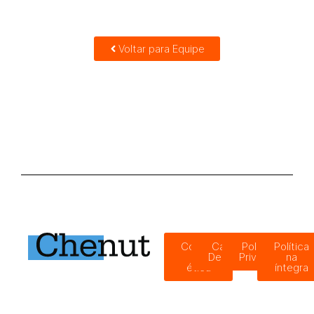
Voltar para Equipe
Código
Canal de
Política de
Política
de
Denúncias
Privacidade
na
ética
íntegra