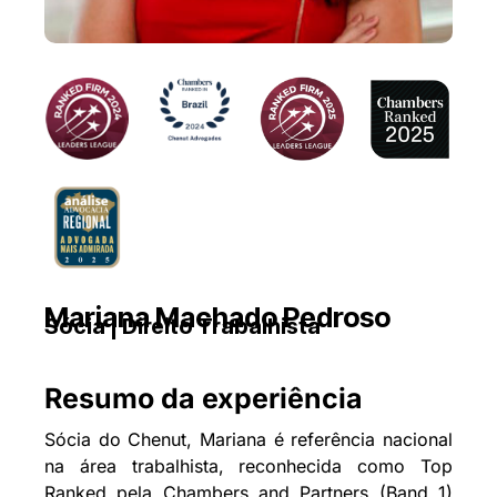
Mariana Machado Pedroso
Sócia | Direito Trabalhista
Resumo da experiência
Sócia do Chenut, Mariana é referência nacional
na área trabalhista, reconhecida como Top
Ranked pela Chambers and Partners (Band 1)