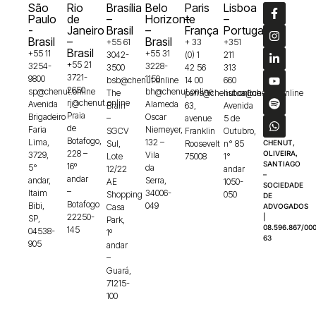
São
Rio
Brasília
Belo
Paris
Lisboa
Paulo
de
–
Horizonte
–
–
-
Janeiro
Brasil
–
França
Portugal
Brasil
–
Brasil
+55 61
+ 33
+351
Brasil
+55 11
+55 31
3042-
(0) 1
211
+55 21
3254-
3228-
3500
42 56
313
3721-
9800
1150
bsb@chenut.online
14 00
660
2650
sp@chenut.online
bh@chenut.online
The
paris@chenut.online
lisboa@chenut.online
rj@chenut.online
Avenida
Alameda
Brain
63,
Avenida
Praia
Brigadeiro
Oscar
–
avenue
5 de
de
Faria
Niemeyer,
SGCV
Franklin
Outubro,
Botafogo,
Lima,
132 –
Sul,
Roosevelt
n° 85
CHENUT,
228 –
OLIVEIRA,
3729,
Vila
Lote
75008
1°
SANTIAGO
16º
5°
da
12/22
andar
–
andar
andar,
Serra,
AE
1050-
SOCIEDADE
–
Itaim
34006-
Shopping
050
DE
Botafogo
Bibi,
049
Casa
ADVOGADOS
22250-
|
SP,
Park,
08.596.867/000
145
04538-
1º
63
905
andar
–
Guará,
71215-
100