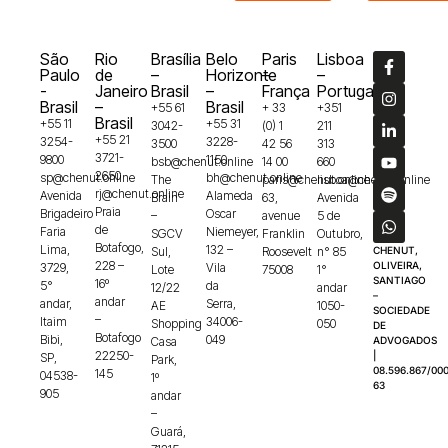
São
Rio
Brasília
Belo
Paris
Lisboa
Paulo
de
–
Horizonte
–
–
-
Janeiro
Brasil
–
França
Portugal
Brasil
–
Brasil
+55 61
+ 33
+351
Brasil
+55 11
+55 31
3042-
(0) 1
211
+55 21
3254-
3228-
3500
42 56
313
3721-
9800
1150
bsb@chenut.online
14 00
660
2650
sp@chenut.online
bh@chenut.online
The
paris@chenut.online
lisboa@chenut.online
rj@chenut.online
Avenida
Alameda
Brain
63,
Avenida
Praia
Brigadeiro
Oscar
–
avenue
5 de
de
Faria
Niemeyer,
SGCV
Franklin
Outubro,
Botafogo,
Lima,
132 –
Sul,
Roosevelt
n° 85
CHENUT,
228 –
OLIVEIRA,
3729,
Vila
Lote
75008
1°
SANTIAGO
16º
5°
da
12/22
andar
–
andar
andar,
Serra,
AE
1050-
SOCIEDADE
–
Itaim
34006-
Shopping
050
DE
Botafogo
Bibi,
049
Casa
ADVOGADOS
22250-
|
SP,
Park,
08.596.867/000
145
04538-
1º
63
905
andar
–
Guará,