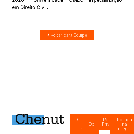
em Direito Civil.
Voltar para Equipe
Código
Canal de
Política de
Política
de
Denúncias
Privacidade
na
ética
íntegra