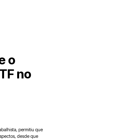
e o
STF no
abalhista, permitiu que
aspectos, desde que