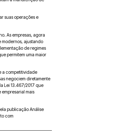
tar suas operações e
ho. As empresas, agora
 e modernos, ajustando
mplementação de regimes
, que permitem uma maior
e a competitividade
sas negociem diretamente
da Lei 13.467/2017 que
e empresarial mais
ela publicação Análise
ato com