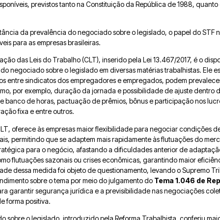
disponíveis, previstos tanto na Constituição da República de 1988, quant
ortância da prevalência do negociado sobre o legislado, o papel do STF
veis para as empresas brasileiras.
ação das Leis do Trabalho (CLT), inserido pela Lei 13.467/2017, é o dispo
do negociado sobre o legislado em diversas matérias trabalhistas. Ele
dos entre sindicatos dos empregadores e empregados, podem prevalecer
o, por exemplo, duração da jornada e possibilidade de ajuste dentro dos
 banco de horas, pactuação de prêmios, bônus e participação nos lucro
ção fixa e entre outros.
 CLT, oferece às empresas maior flexibilidade para negociar condições d
nais, permitindo que se adaptem mais rapidamente às flutuações do m
tratégica para o negócio, afastando a dificuldades anterior de adaptaç
omo flutuações sazonais
ou crises econômicas, garantindo maior eficiên
idade dessa medida foi objeto de questionamento, levando o Supremo Tri
ntendimento sobre o tema por meio do julgamento do
Tema 1.046 de Re
ra garantir segurança jurídica e a previsibilidade nas negociações col
e forma positiva.
 sobre o legislado, introduzido pela Reforma Trabalhista, conferiu maior