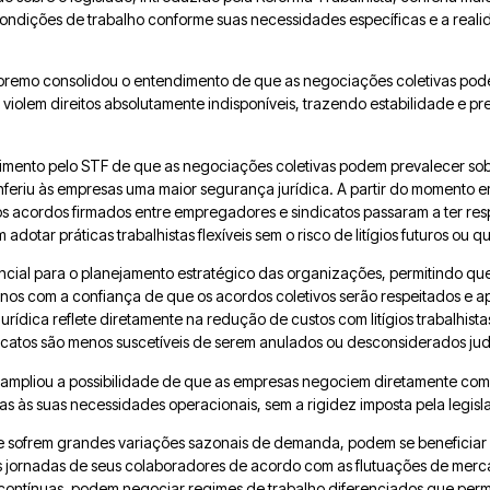
condições de trabalho conforme suas necessidades específicas e a real
premo consolidou o entendimento de que as negociações coletivas pod
violem direitos absolutamente indisponíveis, trazendo estabilidade e pre
mento pelo STF de que as negociações coletivas podem prevalecer sob
feriu às empresas uma maior segurança jurídica. A partir do momento 
 os acordos firmados entre empregadores e sindicatos passaram a ter res
otar práticas trabalhistas flexíveis sem o risco de litígios futuros ou q
encial para o planejamento estratégico das organizações, permitindo que
anos com a confiança de que os acordos coletivos serão respeitados e 
rídica reflete diretamente na redução de custos com litígios trabalhist
icatos são menos suscetíveis de serem anulados ou desconsiderados jud
ampliou a possibilidade de que as empresas negociem diretamente com 
 às suas necessidades operacionais, sem a rigidez imposta pela legisla
ue sofrem grandes variações sazonais de demanda, podem se beneficia
 as jornadas de seus colaboradores de acordo com as flutuações de mer
 contínuas, podem negociar regimes de trabalho diferenciados que pe