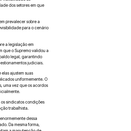
idade dos setores em que
em prevalecer sobre a
visibilidade para o cenário
re a legislação em
em que o Supremo validou a
paldo legal, garantindo
uestionamentos judiciais.
 elas ajustem suas
aplicados uniformemente. O
as, uma vez que os acordos
icialmente.
os sindicatos condições
ção trabalhista.
r enormemente dessa
cado. Da mesma forma,
rmitam a manutenção de