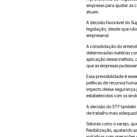
empresas para ajustar as 
atuam.
A decisão favorável do Su
legislação, desde que não 
empresarial.
A consolidação do entendi
determinadas matérias con
aplicação desse instituto,
que as empresas pudessem ad
Essa previsibilidade é ess
políticas de recursos hum
impacto dessa segurança ju
estabelecidos com os sind
A decisão do STF também 
de trabalho mais adequadas
Setores como o varejo, q
flexibilização, ajustando
indústrias com operações