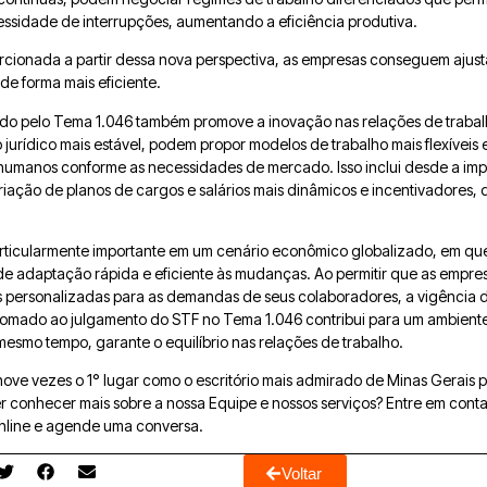
essidade de interrupções, aumentando a eficiência produtiva.
orcionada a partir dessa nova perspectiva, as empresas conseguem ajus
 de forma mais eficiente.
do pelo Tema 1.046 também promove a inovação nas relações de trabal
jurídico mais estável, podem propor modelos de trabalho mais flexíveis
s humanos conforme as necessidades de mercado. Isso inclui desde a i
criação de planos de cargos e salários mais dinâmicos e incentivadores
articularmente importante em um cenário econômico globalizado, em qu
 adaptação rápida e eficiente às mudanças. Ao permitir que as empre
s personalizadas para as demandas de seus colaboradores, a vigência 
T, somado ao julgamento do STF no Tema 1.046 contribui para um ambient
mesmo tempo, garante o equilíbrio nas relações de trabalho.
e vezes o 1° lugar como o escritório mais admirado de Minas Gerais p
 conhecer mais sobre a nossa Equipe e nossos serviços? Entre em cont
line e agende uma conversa.
Voltar