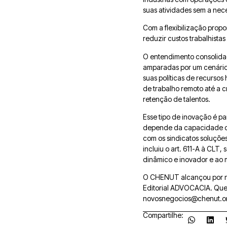
suas atividades sem a nec
Com a flexibilização prop
reduzir custos trabalhistas
O entendimento consolida
amparadas por um cenário 
suas políticas de recurso
de trabalho remoto até a 
retenção de talentos.
Esse tipo de inovação é p
depende da capacidade de
com os sindicatos soluçõe
incluiu o art. 611-A à CL
dinâmico e inovador e ao 
O CHENUT alcançou por nov
Editorial ADVOCACIA. Quer
novosnegocios@chenut.on
Compartilhe: