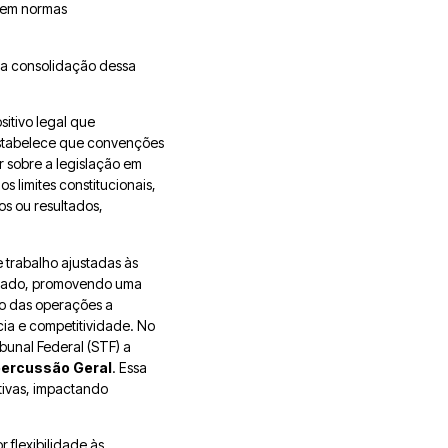
o em normas
 na consolidação dessa
sitivo legal que
 estabelece que convenções
 sobre a legislação em
 limites constitucionais,
s ou resultados,
e trabalho ajustadas às
ercado, promovendo uma
ão das operações a
cia e competitividade. No
bunal Federal (STF) a
percussão Geral
. Essa
etivas, impactando
 flexibilidade às