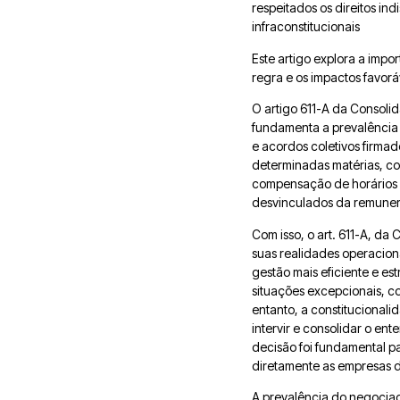
respeitados os direitos in
infraconstitucionais
Este artigo explora a imp
regra e os impactos favorá
O artigo 611-A da Consolid
fundamenta a prevalência 
e acordos coletivos firma
determinadas matérias, com
compensação de horários e
desvinculados da remunera
Com isso, o art. 611-A, da
suas realidades operacio
gestão mais eficiente e es
situações excepcionais, c
entanto, a constitucional
intervir e consolidar o e
decisão foi fundamental pa
diretamente as empresas d
A prevalência do negociado