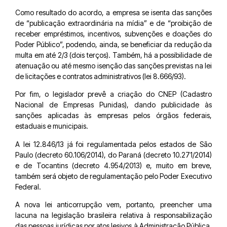
Como resultado do acordo, a empresa se isenta das sanções
de “publicação extraordinária na mídia” e de “proibição de
receber empréstimos, incentivos, subvenções e doações do
Poder Público”, podendo, ainda, se beneficiar da redução da
multa em até 2/3 (dois terços). Também, há a possibilidade de
atenuação ou até mesmo isenção das sanções previstas na lei
de licitações e contratos administrativos (lei 8.666/93).
Por fim, o legislador prevê a criação do CNEP (Cadastro
Nacional de Empresas Punidas), dando publicidade às
sanções aplicadas às empresas pelos órgãos federais,
estaduais e municipais.
A lei 12.846/13 já foi regulamentada pelos estados de São
Paulo (decreto 60.106/2014), do Paraná (decreto 10.271/2014)
e de Tocantins (decreto 4.954/2013) e, muito em breve,
também será objeto de regulamentação pelo Poder Executivo
Federal.
A nova lei anticorrupção vem, portanto, preencher uma
lacuna na legislação brasileira relativa à responsabilização
das pessoas jurídicas por atos lesivos à Administração Pública,