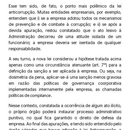
Esse tem sido, de fato, o ponto mais polêmico da lei
anticorrupção. Muitas entidades empresariais, por exemplo,
entendem que i) se a empresa adotou todos os mecanismos
de prevenção e de combate à corrupção; e ii) se após a
devida apuração, restou constatado que o ato lesivo à
Administração decorreu de uma atitude isolada de um
funcionário; a empresa deveria ser isentada de qualquer
responsabilidade.
A seu turno, a nova lei considerou a hipótese tratada acima
apenas como uma circunstância atenuante (art. 7°) para a
definição da sanção a ser aplicada à empresa. Ou seja, na
dosimetria da pena, aplicar-se-á uma sanção menos gravosa
em razão das políticas de governança coorporativa
implementadas internamente pela empresa, as chamadas
políticas de
compliance
.
Nesse contexto, constatada a ocorrência de algum ato ilícito,
o próprio órgão poderá instaurar processo administrativo
punitivo, no qual fica garantido o direito de defesa da
empresa. Ao final das apurações, e tendo sido entendido pelo
órgão julgador que houve infração à lei Anticorrupção, a