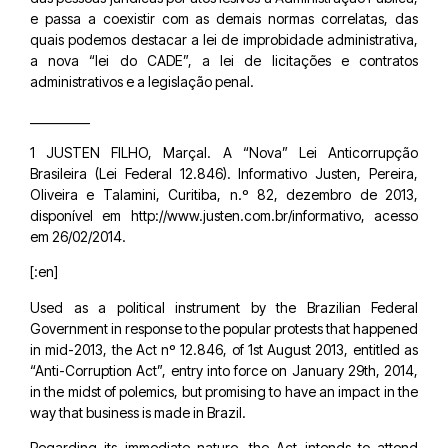
e passa a coexistir com as demais normas correlatas, das
quais podemos destacar a lei de improbidade administrativa,
a nova “lei do CADE”, a lei de licitações e contratos
administrativos e a legislação penal.
__________
1 JUSTEN FILHO, Marçal. A “Nova” Lei Anticorrupção
Brasileira (Lei Federal 12.846). Informativo Justen, Pereira,
Oliveira e Talamini, Curitiba, n.º 82, dezembro de 2013,
disponível em http://www.justen.com.br/informativo, acesso
em 26/02/2014.
[:en]
Used as a political instrument by the Brazilian Federal
Government in response to the popular protests that happened
in mid-2013, the Act nº 12.846, of 1st August 2013, entitled as
“Anti-Corruption Act”, entry into force on January 29th, 2014,
in the midst of polemics, but promising to have an impact in the
way that business is made in Brazil.
Regarding its immediate nature, the Act intends to attend