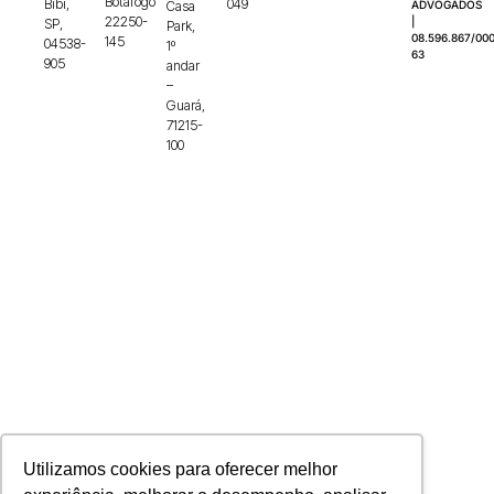
Botafogo
Bibi,
049
Casa
ADVOGADOS
22250-
|
SP,
Park,
08.596.867/000
145
04538-
1º
63
905
andar
–
Guará,
71215-
100
Utilizamos cookies para oferecer melhor