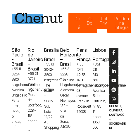
Código
Canal de
Política de
Política
de
Denúncias
Privacidade
na
ética
íntegra
São
Rio
Brasília
Belo
Paris
Lisboa
Paulo
de
–
Horizonte
–
–
-
Janeiro
Brasil
–
França
Portugal
Brasil
–
Brasil
+55 61
+ 33
+351
Brasil
+55 11
+55 31
3042-
(0) 1
211
+55 21
3254-
3228-
3500
42 56
313
3721-
9800
1150
bsb@chenut.online
14 00
660
2650
sp@chenut.online
bh@chenut.online
The
paris@chenut.online
lisboa@chenut.online
rj@chenut.online
Avenida
Alameda
Brain
63,
Avenida
Praia
Brigadeiro
Oscar
–
avenue
5 de
de
Faria
Niemeyer,
SGCV
Franklin
Outubro,
Botafogo,
Lima,
132 –
Sul,
Roosevelt
n° 85
CHENUT,
228 –
OLIVEIRA,
3729,
Vila
Lote
75008
1°
SANTIAGO
16º
5°
da
12/22
andar
–
andar
andar,
Serra,
AE
1050-
SOCIEDADE
–
Itaim
34006-
Shopping
050
DE