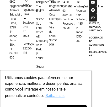
3721-
9800
1150
bsb@chenut.online
14 00
660
2650
sp@chenut.online
bh@chenut.online
The
paris@chenut.online
lisboa@chenut.online
rj@chenut.online
Avenida
Alameda
Brain
63,
Avenida
Praia
Brigadeiro
Oscar
–
avenue
5 de
de
Faria
Niemeyer,
SGCV
Franklin
Outubro,
Botafogo,
Lima,
132 –
Sul,
Roosevelt
n° 85
CHENUT,
228 –
OLIVEIRA,
3729,
Vila
Lote
75008
1°
SANTIAGO
16º
5°
da
12/22
andar
–
andar
andar,
Serra,
AE
1050-
SOCIEDADE
–
Itaim
34006-
Shopping
050
DE
Botafogo
Bibi,
049
Casa
ADVOGADOS
22250-
|
SP,
Park,
08.596.867/000
145
04538-
1º
63
905
andar
–
Guará,
71215-
100
Utilizamos cookies para oferecer melhor
experiência, melhorar o desempenho, analisar
como você interage em nosso site e
personalizar conteúdo.
Saiba mais