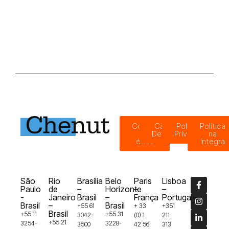
Código
Canal de
Política de
Política
de
Denúncias
Privacidade
na
ética
íntegra
São
Rio
Brasília
Belo
Paris
Lisboa
Paulo
de
–
Horizonte
–
–
-
Janeiro
Brasil
–
França
Portugal
Brasil
–
Brasil
+55 61
+ 33
+351
Brasil
+55 11
+55 31
3042-
(0) 1
211
+55 21
3254-
3228-
3500
42 56
313