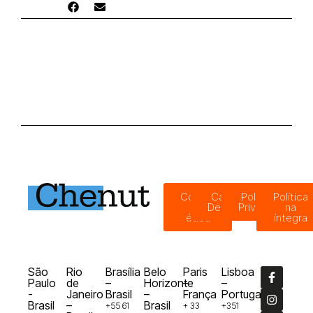
Código
Canal de
Política de
Política
de
Denúncias
Privacidade
na
ética
íntegra
São
Rio
Brasília
Belo
Paris
Lisboa
Paulo
de
–
Horizonte
–
–
-
Janeiro
Brasil
–
França
Portugal
Brasil
–
Brasil
+55 61
+ 33
+351