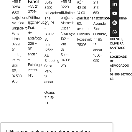
Brasil
+55 11
+55 31
3042-
(0) 1
211
+55 21
3254-
3228-
3500
42 56
313
3721-
9800
1150
bsb@chenut.online
14 00
660
2650
sp@chenut.online
bh@chenut.online
The
paris@chenut.online
lisboa@chenut.online
rj@chenut.online
Avenida
Alameda
Brain
63,
Avenida
Praia
Brigadeiro
Oscar
–
avenue
5 de
de
Faria
Niemeyer,
SGCV
Franklin
Outubro,
Botafogo,
Lima,
132 –
Sul,
Roosevelt
n° 85
CHENUT,
228 –
OLIVEIRA,
3729,
Vila
Lote
75008
1°
SANTIAGO
16º
5°
da
12/22
andar
–
andar
andar,
Serra,
AE
1050-
SOCIEDADE
–
Itaim
34006-
Shopping
050
DE
Botafogo
Bibi,
049
Casa
ADVOGADOS
22250-
|
SP,
Park,
08.596.867/000
145
04538-
1º
63
905
andar
–
Guará,
71215-
100
Utilizamos cookies para oferecer melhor