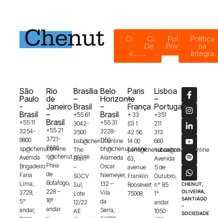
Código
Canal de
Política de
Política
de
Denúncias
Privacidade
na
ética
íntegra
São
Rio
Brasília
Belo
Paris
Lisboa
Paulo
de
–
Horizonte
–
–
-
Janeiro
Brasil
–
França
Portugal
Brasil
–
Brasil
+55 61
+ 33
+351
Brasil
+55 11
+55 31
3042-
(0) 1
211
+55 21
3254-
3228-
3500
42 56
313
3721-
9800
1150
bsb@chenut.online
14 00
660
2650
sp@chenut.online
bh@chenut.online
The
paris@chenut.online
lisboa@chenut.online
rj@chenut.online
Avenida
Alameda
Brain
63,
Avenida
Praia
Brigadeiro
Oscar
–
avenue
5 de
de
Faria
Niemeyer,
SGCV
Franklin
Outubro,
Botafogo,
Lima,
132 –
Sul,
Roosevelt
n° 85
CHENUT,
228 –
OLIVEIRA,
3729,
Vila
Lote
75008
1°
SANTIAGO
16º
5°
da
12/22
andar
–
andar
andar,
Serra,
AE
1050-
SOCIEDADE
–