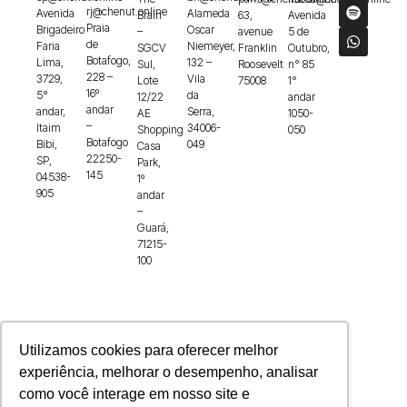
rj@chenut.online
Avenida
Alameda
Brain
63,
Avenida
Praia
Brigadeiro
Oscar
–
avenue
5 de
de
Faria
Niemeyer,
SGCV
Franklin
Outubro,
Botafogo,
Lima,
132 –
Sul,
Roosevelt
n° 85
228 –
3729,
Vila
Lote
75008
1°
16º
5°
da
12/22
andar
andar
andar,
Serra,
AE
1050-
–
Itaim
34006-
Shopping
050
Botafogo
Bibi,
049
Casa
22250-
SP,
Park,
145
04538-
1º
905
andar
–
Guará,
71215-
100
Utilizamos cookies para oferecer melhor
experiência, melhorar o desempenho, analisar
como você interage em nosso site e