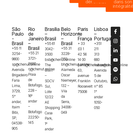
dénonciation
dans son
intégralit
São
Rio
Brasília
Belo
Paris
Lisboa
Paulo
de
–
Horizonte
–
–
-
Janeiro
Brasil
–
França
Portugal
Brasil
–
Brasil
+55 61
+ 33
+351
Brasil
+55 11
+55 31
3042-
(0) 1
211
+55 21
3254-
3228-
3500
42 56
313
3721-
9800
1150
bsb@chenut.online
14 00
660
2650
sp@chenut.online
bh@chenut.online
The
paris@chenut.online
lisboa@chenut.online
rj@chenut.online
Avenida
Alameda
Brain
63,
Avenida
Praia
Brigadeiro
Oscar
–
avenue
5 de
de
Faria
Niemeyer,
SGCV
Franklin
Outubro,
Botafogo,
Lima,
132 –
Sul,
Roosevelt
n° 85
228 –
3729,
Vila
Lote
75008
1°
16º
5°
da
12/22
andar
andar
andar,
Serra,
AE
1050-
–
Itaim
34006-
Shopping
050
Botafogo
Bibi,
049
Casa
22250-
SP,
Park,
145
04538-
1º
905
andar