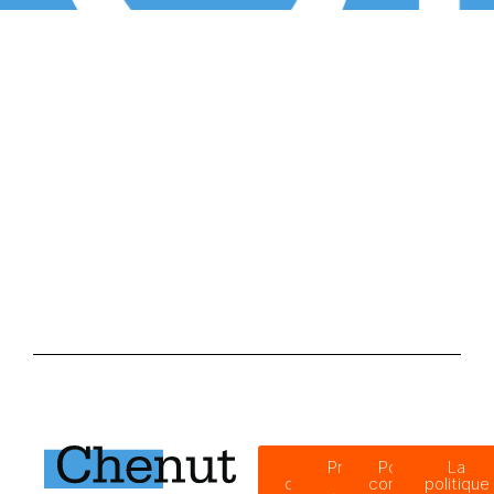
Code
Procédure
Politique de
La
d’éthique
de
confidentialité
politique